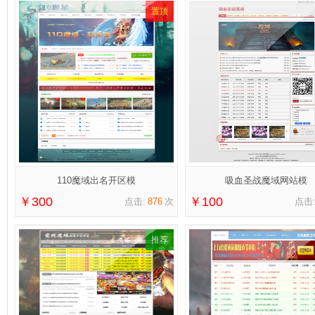
置顶
110魔域出名开区模
吸血圣战魔域网站模
￥300
￥100
点击:
876
次
点击
推荐