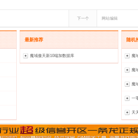
下一个
网站编辑
最新推荐
随机
魔域傲天新10端加数据库
魔
魔
魔
一
天