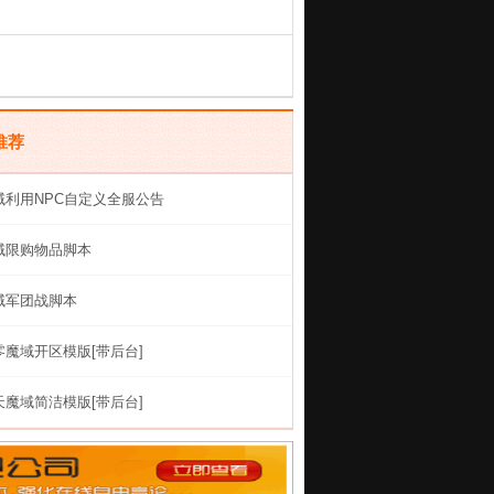
推荐
域利用NPC自定义全服公告
域限购物品脚本
域军团战脚本
零魔域开区模版[带后台]
天魔域简洁模版[带后台]